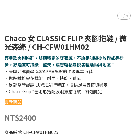
1
/
9
Chaco 女 CLASSIC FLIP 夾腳拖鞋 / 微
光森綠 / CH-CFW01HM02
經典款夾腳拖鞋，舒適穩定的穿著感，不論是訓練後放鬆或是徒
步，舒適度可持續一整天，讓您輕鬆穿梭各種活動與地區！
•美國足部醫學協會APMA認證的頂級專業涼鞋
•聚酯纖維緹花織帶，耐用、快乾、透氣
•足部醫學認證 LUVSEAT™鞋床，提供足弓支撐與穩定
•Chaco Grip™全地形搭配波浪魚鰭底紋，舒適穩定
最新商品
NT$2400
商品編號:
CH-CFW01HM025