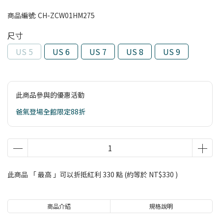
商品編號:
CH-ZCW01HM275
尺寸
US 5
US 6
US 7
US 8
US 9
此商品參與的優惠活動
爸氣登場全館限定88折
此商品 「 最高 」可以折抵紅利
330
點 (約等於
NT$330
)
商品介紹
規格說明