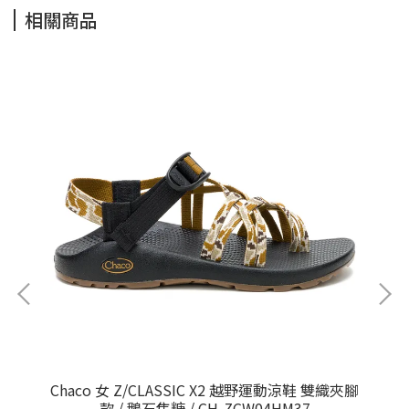
相關商品
 /
Chaco 女 Z/CLASSIC X2 越野運動涼鞋 雙織夾腳
Ch
款 / 鵝石焦糖 / CH-ZCW04HM37