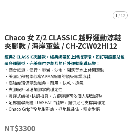
1
/
12
Chaco 女 Z/2 CLASSIC 越野運動涼鞋
夾腳款 / 海岸軍藍 / CH-ZCW02HI12
經典Z CLASSIC夾腳款，經典綁帶加上拇指穿環，如訂製般服貼包
覆各種腳型，完美應付更劇烈的戶外運動跑跳玩樂！
•適合旅遊、健行、攀岩、沙地、溯溪等水上休閒運動
•美國足部醫學協會APMA認證的頂級專業涼鞋
•高強度環保聚酯織帶，耐用、快乾、透氣
•夾腳設計可增加腳掌的穩定性
•貫穿式織帶+快調扣具，方便穿脫可依個人腳型調整
•足部醫學認證 LUVSEAT™鞋床，提供足弓支撐與穩定
•Chaco Grip™全地形鞋底，抓地性能佳、穩定耐磨
NT$3300