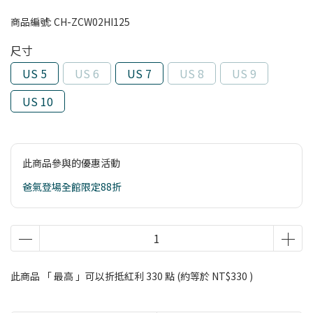
商品編號:
CH-ZCW02HI125
尺寸
US 5
US 6
US 7
US 8
US 9
US 10
此商品參與的優惠活動
爸氣登場全館限定88折
此商品 「 最高 」可以折抵紅利
330
點 (約等於
NT$330
)