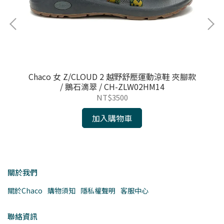
/ 紫
Chaco 女 Z/CLOUD 2 越野舒壓運動涼鞋 夾腳款
Ch
/ 鵝石滴翠 / CH-ZLW02HM14
NT$3500
加入購物車
關於我們
關於Chaco
購物須知
隱私權聲明
客服中心
聯絡資訊