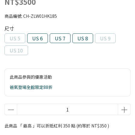
NT$3500
商品編號:
CH-ZLW01HK185
尺寸
US 5
US 6
US 7
US 8
US 9
US 10
此商品參與的優惠活動
爸氣登場全館限定88折
此商品 「 最高 」可以折抵紅利
350
點 (約等於
NT$350
)