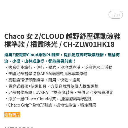
1
/
13
Chaco 女 Z/CLOUD 越野舒壓運動涼鞋
標準款 / 橘霞映光 / CH-ZLW01HK18
經典Z型織帶Cloud柔軟PU鞋床，提供足底即時吸震緩衝，無論河
流、小徑、山林或旅行，都能無畏前進！
•適合徒步旅行、健行、攀岩、沙地或溯溪、泛舟等水上活動
•美國足部醫學協會APMA認證的頂級專業涼鞋
•高強度環保聚酯織帶，耐用、快乾、透氣
•貫穿式織帶+快調扣具，方便穿脫可依個人腳型調整
•足部醫學認證 LUVSEAT™雙密度鞋床，提供足弓支撐與穩定
•添加一層Chaco Cloud材質，加強緩衝與紓壓性
•Chaco Grip™全地形鞋底，抓地性能佳、穩定耐磨
最新商品