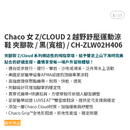
1
/
15
Chaco 女 Z/CLOUD 2 越野舒壓運動涼
鞋 夾腳款 / 黑(寬楦) / CH-ZLW02H406
夾腳款 Z/Cloud 系列標誌性的拇指穿環，給予雙足上山下海時完美
貼合的舒適支撐，盡情享受每一場戶外冒險體驗！
•適合徒步旅行、健行、攀岩、沙地或溯溪、泛舟等水上活動
•美國足部醫學協會APMA認證的頂級專業涼鞋
•高強度環保聚酯織帶，耐用、快乾、透氣
•夾腳設計可增加腳掌的穩定性
•貫穿式織帶+快調扣具，方便穿脫可依個人腳型調整
•足部醫學認證 LUVSEAT™雙密度鞋床，提供足弓支撐與穩定
•添加一層Chaco Cloud材質，加強緩衝與紓壓性
•Chaco Grip™全地形鞋底，抓地性能佳、穩定耐磨
最新商品