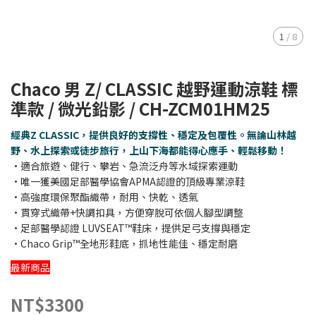
1
/
8
Chaco 男 Z/ CLASSIC 越野運動涼鞋 標
準款 / 微光鉛影 / CH-ZCM01HM25
經典Z CLASSIC，提供良好的支撐性、穩定及包覆性。無論山林越
野、水上探索或徒步旅行，上山下海都能得心應手、輕鬆移動！
•適合旅遊、健行、攀岩、急流泛舟等水域探索運動
•唯一獲美國足部醫學協會APMA認證的頂級專業涼鞋
•高強度環保聚酯織帶，耐用、快乾、透氣
•貫穿式織帶+快調扣具，方便穿脫可依個人腳型調整
•足部醫學認證 LUVSEAT™鞋床，提供足弓支撐與穩定
•Chaco Grip™全地形鞋底，抓地性能佳、穩定耐磨
最新商品
NT$3300